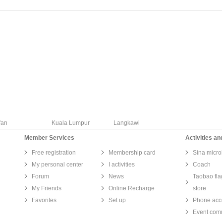
'an
Kuala Lumpur
Langkawi
Member Services
Activities an
Free registration
Membership card
Sina micro
My personal center
I activities
Coach
Forum
News
Taobao fla
My Friends
Online Recharge
store
Favorites
Set up
Phone acc
Event com