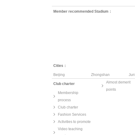
Member recommended Stadium：
Cities：
Beijing
Zhongshan
Jun
Almost demerit
Club charter
points
Membership
process
Club charter
Fashion Services
Activities to promote
Video teaching