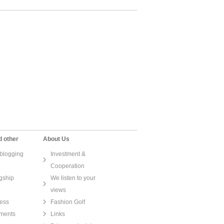
d other
About Us
blogging
Investment &
Cooperation
gship
We listen to your
views
ess
Fashion Golf
ments
Links