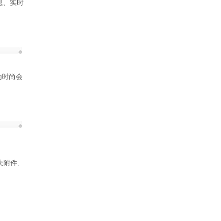
息、实时
为时尚会
、
尔夫附件、