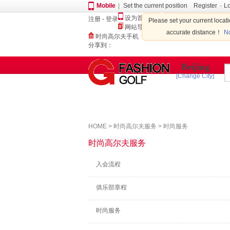
Mobile
|
Set the current position
Register
-
L
设为首页
注册
-
登录
Please set your current locat
网站导航
accurate distance！
No
时尚高尔夫手机
分享到：
Beijing
[Change City]
Partner
Home
HOME
>
时尚高尔夫服务
>
时尚服务
时尚高尔夫服务
入会流程
俱乐部章程
时尚服务