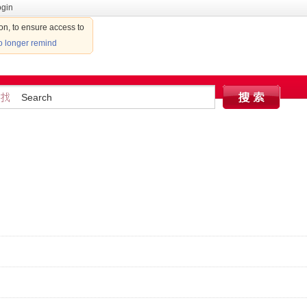
ogin
ion, to ensure access to
 longer remind
Activities
Find Court
Find coach
Team