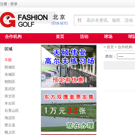
注册
-
登录
北京
[切换城市]
合作机构
首页
活动
球场
球
>
首页
>
合作机构
区域
类别：
不限
西城区
东城区
朝阳区
宣武区
崇文区
丰台区
石景山区
海淀区
密云县
顺义区