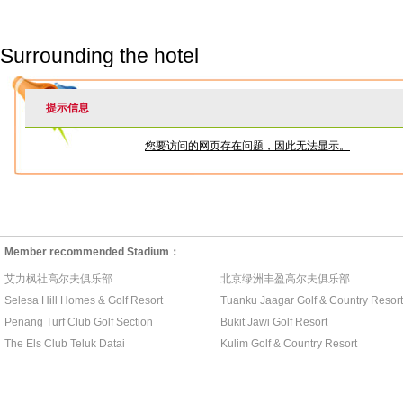
Surrounding the hotel
Member recommended Stadium：
艾力枫社高尔夫俱乐部
北京绿洲丰盈高尔夫俱乐部
Selesa Hill Homes & Golf Resort
Tuanku Jaagar Golf & Country Resort
Penang Turf Club Golf Section
Bukit Jawi Golf Resort
The Els Club Teluk Datai
Kulim Golf & Country Resort