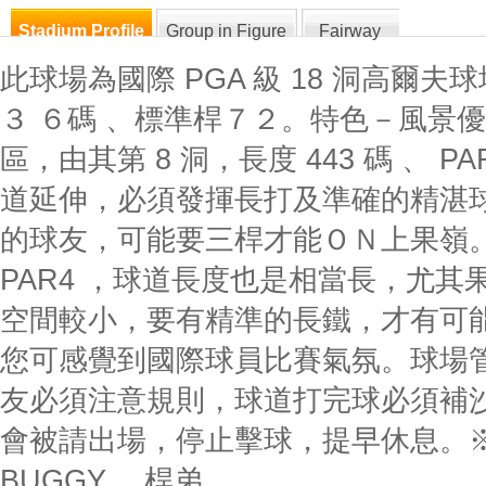
Stadium Profile
Group in Figure
Fairway
此球場為國際 PGA 級 18 洞高爾
３ ６碼 、標準桿７２。特色－風景
區，由其第 8 洞，長度 443 碼 、 P
道延伸，必須發揮長打及準確的精湛
的球友，可能要三桿才能ＯＮ上果嶺。另
PAR4 ，球道長度也是相當長，尤其
空間較小，要有精準的長鐵，才有可能 P
您可感覺到國際球員比賽氣氛。球場
友必須注意規則，球道打完球必須補
會被請出場，停止擊球，提早休息。
BUGGY 、桿弟