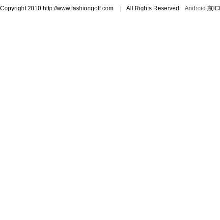
Copyright 2010 http://www.fashiongolf.com | All Rights Reserved
Android
京IC